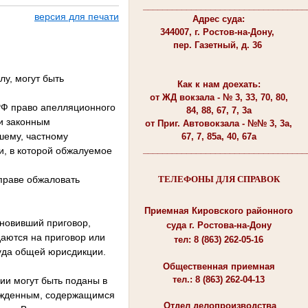
__________________________________
версия для печати
Адрес суда:
344007, г. Ростов-на-Дону,
пер. Газетный, д. 36
лу, могут быть
Как к нам доехать:
от ЖД вокзала - № 3, 33, 70, 80,
 РФ право апелляционного
84, 88, 67, 7, 3а
и законным
от Приг. Автовокзала - №№ 3, 3а,
шему, частному
67, 7, 85а, 40, 67а
__________________________________
и, в которой обжалуемое
вправе обжаловать
ТЕЛЕФОНЫ ДЛЯ СПРАВОК
Приемная Кировского районного
ановивший приговор,
суда г. Ростова-на-Дону
аются на приговор или
тел: 8 (863) 262-05-16
суда общей юрисдикции.
Общественная приемная
тел.: 8 (863) 262-04-13
ии могут быть поданы в
сужденным, содержащимся
Отдел делопроизводства