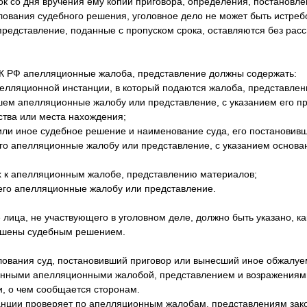
срок со дня вручения ему копий приговора, определения, постановле
ования судебного решения, уголовное дело не может быть истребо
редставление, поданные с пропуском срока, оставляются без рассм
 УПК РФ апелляционные жалоба, представление должны содержать:
елляционной инстанции, в который подаются жалоба, представлен
шем апелляционные жалобу или представление, с указанием его п
ства или места нахождения;
 или иное судебное решение и наименование суда, его постановив
го апелляционные жалобу или представление, с указанием основа
 к апелляционным жалобе, представлению материалов;
его апелляционные жалобу или представление.
ица, не участвующего в уголовном деле, должно быть указано, ка
рушены судебным решением.
лования суд, постановивший приговор или вынесший иное обжалу
енными апелляционными жалобой, представлением и возражениями
, о чем сообщается сторонам.
нции проверяет по апелляционным жалобам, представлениям зако