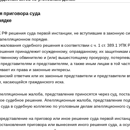
я приговора суда
рядке
ПК РФ решения суда первой инстанции, не вступившие в законную си
 апелляционном порядке.
алования судебного решения в соответствии с ч. 1 ст. 389.1 УПК
ешения принадлежит осужденному, оправданному, их защитникам 
ственному обвинителю и (или) вышестоящему прокурору, потерпев
представителям и представителям, а также иным лицам в той част
вает их права и законные интересы.
анский ответчик или их законные представители и представители 
, касающейся гражданского иска.
апелляционные жалоба, представление приносятся через суд, пост
е судебное решение. Апелляционные жалоба, представление под
 суда в судебную коллегию по уголовным делам апелляционного 
редставление на приговор или иное решение суда первой инстанц
 постановления приговора или вынесения иного решения суда, а о