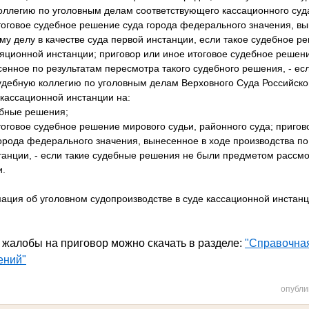
оллегию по уголовным делам соответствующего кассационного су
тоговое судебное решение суда города федерального значения, вы
му делу в качестве суда первой инстанции, если такое судебное 
яционной инстанции; приговор или иное итоговое судебное решен
енное по результатам пересмотра такого судебного решения, - ес
дебную коллегию по уголовным делам Верховного Суда Российск
 кассационной инстанции на:
бные решения;
тоговое судебное решение мирового судьи, районного суда; пригов
орода федерального значения, вынесенное в ходе производства по
станции, - если такие судебные решения не были предметом рассм
и.
ция об уголовном судопроизводстве в суде кассационной инстанц
 жалобы на приговор можно скачать в разделе:
"Справочна
ений"
опубли