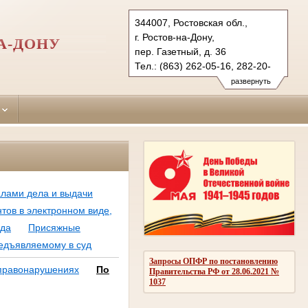
344007, Ростовская обл.,
г. Ростов-на-Дону,
А-ДОНУ
пер. Газетный, д. 36
Тел.: (863) 262-05-16, 282-20-
58 (ф.)
развернуть
kirovsky.ros@sudrf.ru
алами дела и выдачи
ов в электронном виде,
уда
Присяжные
редъявляемому в суд
Запросы ОПФР по постановлению
 правонарушениях
По
Правительства РФ от 28.06.2021 №
1037