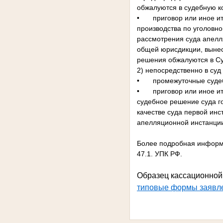
обжалуются в судебную к
•
приговор или иное и
производства по уголовно
рассмотрения суда апелл
общей юрисдикции, вынес
решения обжалуются в Су
2) непосредственно в суд
•
промежуточные суде
•
приговор или иное и
судебное решение суда г
качестве суда первой ин
апелляционной инстанци
Более подробная информа
47.1. УПК РФ.
Образец кассационной
типовые формы заявл