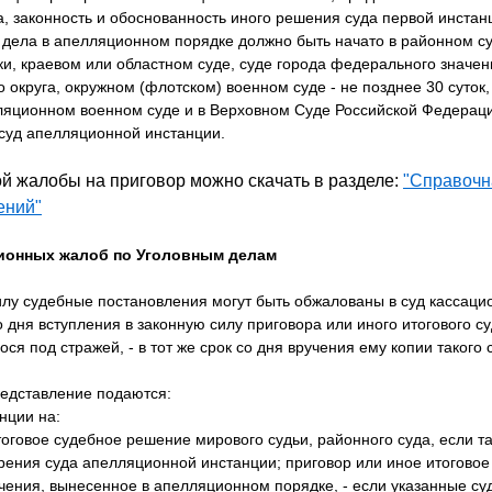
, законность и обоснованность иного решения суда первой инстан
дела в апелляционном порядке должно быть начато в районном суд
и, краевом или областном суде, суде города федерального значен
о округа, окружном (флотском) военном суде - не позднее 30 суток
яционном военном суде и в Верховном Суде Российской Федерации
 суд апелляционной инстанции.
й жалобы на приговор можно скачать в разделе:
"Справочн
ений"
ионных жалоб по Уголовным делам
илу судебные постановления могут быть обжалованы в суд кассаци
 дня вступления в законную силу приговора или иного итогового с
ся под стражей, - в тот же срок со дня вручения ему копии такого
едставление подаются:
нции на:
тоговое судебное решение мирового судьи, районного суда, если 
ения суда апелляционной инстанции; приговор или иное итоговое
чения, вынесенное в апелляционном порядке, - если указанные с