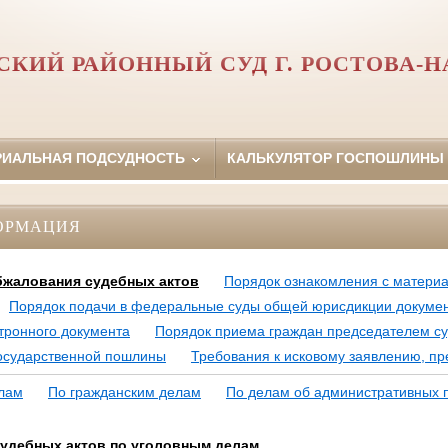
СКИЙ РАЙОННЫЙ СУД Г. РОСТОВА-Н
РИАЛЬНАЯ ПОДСУДНОСТЬ
КАЛЬКУЛЯТОР ГОСПОШЛИНЫ
ОРМАЦИЯ
бжалования судебных актов
Порядок ознакомления с матери
Порядок подачи в федеральные суды общей юрисдикции документ
ктронного документа
Порядок приема граждан председателем с
осударственной пошлины
Требования к исковому заявлению, п
лам
По гражданским делам
По делам об административных
удебных актов по уголовным делам