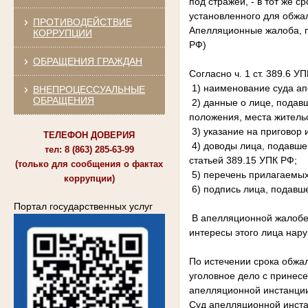
под стражей, - в тот же 
установленного для обжал
ПРОТИВОДЕЙСТВИЕ
Апелляционные жалоба, п
КОРРУПЦИИ
РФ)
ОБРАЩЕНИЯ ГРАЖДАН
Согласно ч. 1 ст. 389.6
1) наименование суда ап
ВНЕПРОЦЕССУАЛЬНЫЕ
ОБРАЩЕНИЯ
2) данные о лице, подав
положения, места житель
3) указание на приговор
ТЕЛЕФОН ДОВЕРИЯ
4) доводы лица, подавше
тел: 8 (863) 285-63-99
статьей 389.15 УПК РФ;
(только для сообщения о фактах
5) перечень прилагаемых
коррупции)
6) подпись лица, подавш
Портал государственных услуг
В апелляционной жалобе л
интересы этого лица на
По истечении срока обжа
уголовное дело с принес
апелляционной инстанции
Суд апелляционной инста