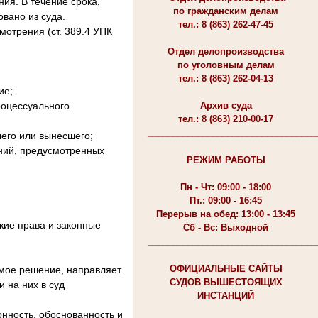
ния. В течение срока,
по гражданским делам
вано из суда.
тел.: 8 (863) 262-47-45
отрения (ст. 389.4 УПК
Отдел делопроизводства
по уголовным делам
тел.: 8 (863) 262-04-13
ие;
роцессуального
Архив суда
тел.: 8 (863) 210-00-17
__________________________________
шего или вынесшего;
ний, предусмотренных
РЕЖИМ РАБОТЫ
Пн - Чт: 09:00 - 18:00
Пт.: 09:00 - 16:45
Перерыв на обед: 13:00 - 13:45
кие права и законные
Сб - Вс: Выходной
__________________________________
ОФИЦИАЛЬНЫЕ САЙТЫ
емое решение, направляет
СУДОВ ВЫШЕСТОЯЩИХ
 на них в суд
ИНСТАНЦИЙ
нность, обоснованность и