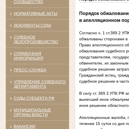
СООБЩЕСТВО
Порядок обжаловани
НОРМАТИВНЫЕ АКТЫ
в апелляционном по
ДОКУМЕНТЫ СУДА
Согласно ч. 1 ст.389.2 У
СУДЕБНОЕ
обжалованы сторонами в
ДЕЛОПРОИЗВОДСТВО
Право апелляционного обж
обжалования судебного р
СПРАВОЧНАЯ
представителям, государ
ИНФОРМАЦИЯ
обвинителю, их законным 
судебное решение затраги
ПРЕСС-СЛУЖБА
Гражданский истец, гражд
судебное решение в части
УПРАВЛЕНИЕ СУДЕБНОГО
ДЕПАРТАМЕНТА
В силу ст. 389.3 УПК РФ 
СУДЫ СУБЪЕКТА РФ
вынесший иное обжалуемо
иное решение областного
МУНИЦИПАЛЬНЫЕ
ОРГАНЫ ВЛАСТИ
Апелляционные жалоба, п
течение 15 суток со дня
ВАКАНСИИ