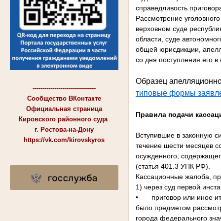
справедливость приговора
Рассмотрение уголовного 
верховном суде республик
области, суде автономног
общей юрисдикции, апелл
со дня поступления его в
Образец апелляционно
--------------------------------
типовые формы заявл
Сообщество ВКонтакте
Официальная страница
Правила подачи кассац
Кировского районного суда
г. Ростова-на-Дону
Вступившие в законную с
https://vk.com/kirovskyros
течение шести месяцев со
осужденного, содержащего
(статья 401.3 УПК РФ).
Кассационные жалоба, пр
1) через суд первой инста
•
приговор или иное и
было предметом рассмотр
города федерального зна