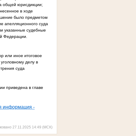
да общей юрисдикции;
несенное в ходе
решение было предметом
ие апелляционного суда
ли указанные судебные
ой Федерации.
ор или иное итоговое
 уголовному делу в
отрения суда
ии приведена в главе
я информация -
ковано 27.11.2025 14:49 (МСК)