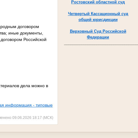
Ростовский областной суд
Четвертый Кассационный суд
общей юрисдикции
народным договором
Верховный Суд Российской
тва; иные документы,
Федерации
 договором Российской
__________________________________
атериалов дела можно в
ая информация - типовые
менено 09.06.2026 18:17 (МСК)