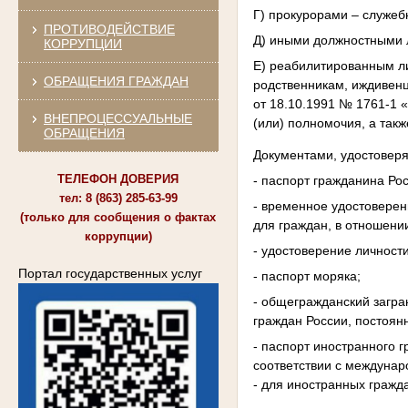
Г) прокурорами – служеб
ПРОТИВОДЕЙСТВИЕ
Д) иными должностными л
КОРРУПЦИИ
Е) реабилитированным ли
ОБРАЩЕНИЯ ГРАЖДАН
родственникам, иждивенц
от 18.10.1991 № 1761-1 
ВНЕПРОЦЕССУАЛЬНЫЕ
(или) полномочия, а так
ОБРАЩЕНИЯ
Документами, удостовер
ТЕЛЕФОН ДОВЕРИЯ
- паспорт гражданина Ро
тел: 8 (863) 285-63-99
- временное удостоверен
(только для сообщения о фактах
для граждан, в отношени
коррупции)
- удостоверение личност
Портал государственных услуг
- паспорт моряка;
- общегражданский загр
граждан России, постоян
- паспорт иностранного 
соответствии с междунар
- для иностранных гражд