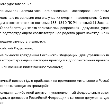
ного удостоверения;
ицами при наличии законного основания – мотивированного пись
цам, а с их согласия или в случае их смерти – наследникам, близ
ам в соответствии со статьями 133, 134 УПК РФ, статьей 11 Закон
«О реабилитации жертв политических репрессий» - документа, удо
же подтверждающего соответствующее родство (факт нахождения н
яющими личность, являются:
ссийской Федерации;
ие личности гражданина Российской Федерации (для утративших па
и которых до выдачи паспорта проводится дополнительная проверк
и или военный билет военнослужащего;
аничный паспорт (для прибывших на временное жительство в Росс
но проживающих за границей);
гражданина либо иной документ, установленный федеральным зако
одным договором Российской Федерации в качестве документа, уд
ан;