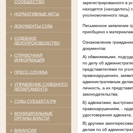
СООБЩЕСТВО
зарегистрированного в у
находится (находилось) с
НОРМАТИВНЫЕ АКТЫ
уполномоченного лица.
Письменное заявление г
ДОКУМЕНТЫ СУДА
приобщено к материалам 
СУДЕБНОЕ
Ознакомление гражданин
ДЕЛОПРОИЗВОДСТВО
документов:
СПРАВОЧНАЯ
А) обвиняемыми, подсуд
ИНФОРМАЦИЯ
по делу об администрат
представителями по уго
ПРЕСС-СЛУЖБА
правонарушениях, заяви
административным делам
УПРАВЛЕНИЕ СУДЕБНОГО
личность, а их представ
ДЕПАРТАМЕНТА
законодательства;
СУДЫ СУБЪЕКТА РФ
Б) адвокатами, выступа
правонарушениям, - орде
МУНИЦИПАЛЬНЫЕ
удостоверения адвоката;
ОРГАНЫ ВЛАСТИ
В) другими заинтересов
делам по об администрат
ВАКАНСИИ