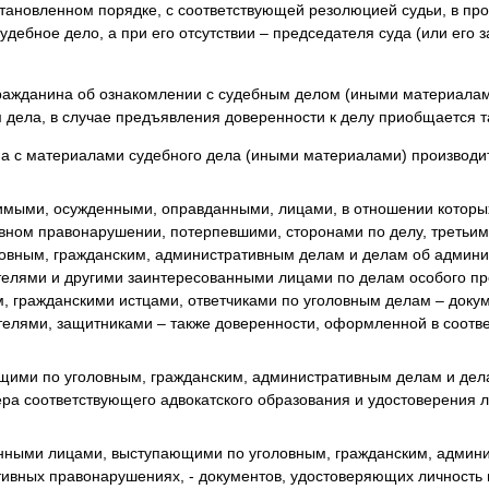
становленном порядке, с соответствующей резолюцией судьи, в про
удебное дело, а при его отсутствии – председателя суда (или его 
ражданина об ознакомлении с судебным делом (иными материалам
дела, в случае предъявления доверенности к делу приобщается т
а с материалами судебного дела (иными материалами) производи
имыми, осужденными, оправданными, лицами, в отношении которых
ивном правонарушении, потерпевшими, сторонами по делу, третьи
ловным, гражданским, административным делам и делам об админ
телями и другими заинтересованными лицами по делам особого пр
, гражданскими истцами, ответчиками по уголовным делам – доку
ителями, защитниками – также доверенности, оформленной в соотв
ющими по уголовным, гражданским, административным делам и де
ра соответствующего адвокатского образования и удостоверения л
анными лицами, выступающими по уголовным, гражданским, админ
ивных правонарушениях, - документов, удостоверяющих личность 