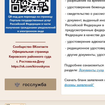
- разрешение на временн
- удостоверение беженца
- свидетельство о рассм
- документ, выданный и
Российской Федерации в 
предусмотренные федера
Федерации в качестве до
- удостоверение адвоката
--------------------------------
Сообщество ВКонтакте
- редакционное удостове
Официальная страница
- другие документы, удо
Кировского районного суда
г. Ростова-на-Дону
Подробнее ознакомиться 
https://vk.com/kirovskyros
разделе:
Документы суда
Скачать бланк заявления
формы заявлений"