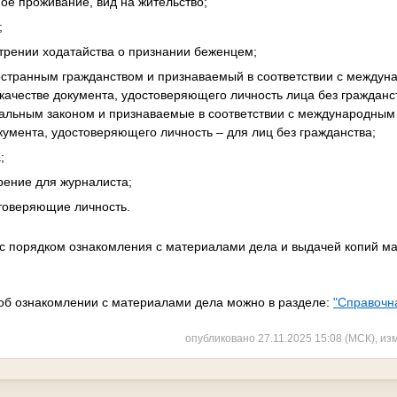
ое проживание, вид на жительство;
;
отрении ходатайства о признании беженцем;
ностранным гражданством и признаваемый в соответствии с между
качестве документа, удостоверяющего личность лица без гражданс
льным законом и признаваемые в соответствии с международным
кумента, удостоверяющего личность – для лиц без гражданства;
;
рение для журналиста;
стоверяющие личность.
с порядком ознакомления с материалами дела и выдачей копий м
 об ознакомлении с материалами дела можно в разделе:
"Справочн
опубликовано 27.11.2025 15:08 (МСК), из