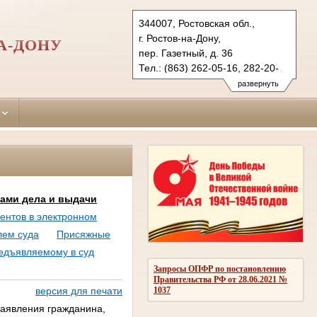
344007, Ростовская обл.,
г. Ростов-на-Дону,
А-ДОНУ
пер. Газетный, д. 36
Тел.: (863) 262-05-16, 282-20-
58 (ф.)
развернуть
kirovsky.ros@sudrf.ru
лами дела и выдачи
ентов в электронном
лем суда
Присяжные
редъявляемому в суд
Запросы ОПФР по постановлению
Правительства РФ от 28.06.2021 №
1037
версия для печати
заявления гражданина,