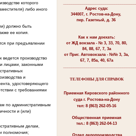
изводстве которого
__________________________________
Адрес суда:
заместителя) либо иного
344007, г. Ростов-на-Дону,
пер. Газетный, д. 36
и) должно быть
акже ее копия.
Как к нам доехать:
тся при предъявлении
от ЖД вокзала - № 3, 33, 70, 80,
84, 88, 67, 7, 3а
от Приг. Автовокзала - №№ 3, 3а,
 ведется производство
67, 7, 85а, 40, 67а
ми лицами, законными
__________________________________
истративных
оизводства и
ТЕЛЕФОНЫ ДЛЯ СПРАВОК
мента, удостоверяющего
етствии с требованиями
Приемная Кировского районного
суда г. Ростова-на-Дону
лам по административным
тел: 8 (863) 262-05-16
ичности и (или)
Общественная приемная
тел.: 8 (863) 262-04-13
истративным делам,
и полномочия;
Отдел делопроизводства