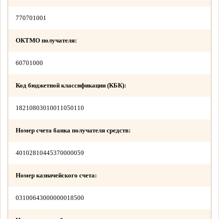
770701001
ОКТМО получателя:
60701000
Код бюджетной классификации (КБК):
18210803010011050110
Номер счета банка получателя средств:
40102810445370000059
Номер казначейского счета:
03100643000000018500