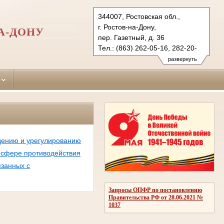
344007, Ростовская обл.,
г. Ростов-на-Дону,
А-ДОНУ
пер. Газетный, д. 36
Тел.: (863) 262-05-16, 282-20-
58 (ф.)
развернуть
kirovsky.ros@sudrf.ru
дению и урегулированию
 сфере противодействия
язанных с
Запросы ОПФР по постановлению
Правительства РФ от 28.06.2021 №
1037