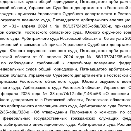
едеральных судов общей юрисдикции, Пятнадцатого арбитражно
вской области, Управления Судебного департамента в Ростовской 
ерждены приказом Управления Судебного департамента в Ростовс
 окружного военного суда, Пятнадцатого арбитражного апелляцио
и от «01» апреля 2024 г. № 86/137/242/35-общ/328-к, приказ
ой области, Ростовского областного суда, Южного окружного вое
ого суда, Арбитражного суда Ростовской области от 05 августа 20
зменений в совместный приказ Управления Судебного департамен
суда, Южного окружного военного суда, Пятнадцатого арбитражн
овской области от 01 апреля 2024 года № 86/137/242/35-об
 по соблюдению требований к служебному поведению федера
едеральных судов общей юрисдикции, Пятнадцатого арбитражно
вской области, Управления Судебного департамента в Ростовской 
приказом Ростовского областного суда, Южного окружного воен
ного суда, Арбитражного суда Ростовской области, Управления 
7 февраля 2025 года № 33-орг/74/12-общ/146-к/66 «О внесении
ного департамента в Ростовской области, Ростовского областног
ого арбитражного апелляционного суда, Арбитражного суда Ростов
2/35-общ/328-к «Об утверждении Положения о комиссии по с
 федеральных государственных гражданских служащих фе
о арбитражного апелляционного суда, Арбитражного суда Ростов
в Ростовской области и урегулированию конфликта интересов».