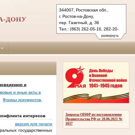
344007, Ростовская обл.,
г. Ростов-на-Дону,
А-ДОНУ
пер. Газетный, д. 36
Тел.: (863) 262-05-16, 282-20-
58 (ф.)
развернуть
kirovsky.ros@sudrf.ru
поведению и
вовые и иные акты в
Формы документов,
Запросы ОПФР по постановлению
конфликта интересов
Правительства РФ от 28.06.2021 №
1037
версия для печати
ральных государственных