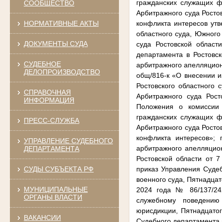
гражданских служащих ф
СООБЩЕСТВО
Арбитражного суда Росто
НОРМАТИВНЫЕ АКТЫ
конфликта интересов утв
областного суда, Южного
ДОКУМЕНТЫ СУДА
суда Ростовской област
департамента в Ростовск
СУДЕБНОЕ
арбитражного апелляционн
ДЕЛОПРОИЗВОДСТВО
общ/816-к «О внесении и
Ростовского областного 
СПРАВОЧНАЯ
Арбитражного суда Рост
ИНФОРМАЦИЯ
Положения о комиссии
гражданских служащих ф
ПРЕСС-СЛУЖБА
Арбитражного суда Росто
конфликта интересов»; 
УПРАВЛЕНИЕ СУДЕБНОГО
арбитражного апелляцион
ДЕПАРТАМЕНТА
Ростовской области от 
СУДЫ СУБЪЕКТА РФ
приказ Управления Судеб
военного суда, Пятнадцат
МУНИЦИПАЛЬНЫЕ
2024 года № 86/137/24
ОРГАНЫ ВЛАСТИ
служебному поведению
юрисдикции, Пятнадцатог
ВАКАНСИИ
Судебного департамента 