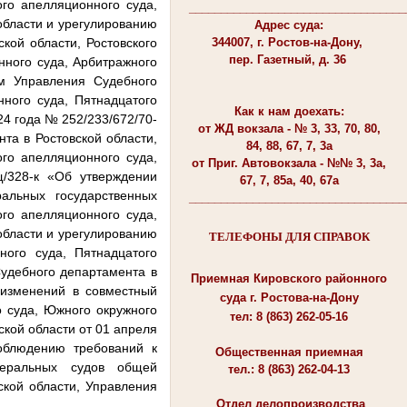
го апелляционного суда,
__________________________________
области и урегулированию
Адрес суда:
344007, г. Ростов-на-Дону,
кой области, Ростовского
пер. Газетный, д. 36
нного суда, Арбитражного
ом Управления Судебного
нного суда, Пятнадцатого
Как к нам доехать:
24 года № 252/233/672/70-
от ЖД вокзала - № 3, 33, 70, 80,
та в Ростовской области,
84, 88, 67, 7, 3а
ого апелляционного суда,
от Приг. Автовокзала - №№ 3, 3а,
щ/328-к «Об утверждении
67, 7, 85а, 40, 67а
льных государственных
__________________________________
го апелляционного суда,
области и урегулированию
ТЕЛЕФОНЫ ДЛЯ СПРАВОК
ного суда, Пятнадцатого
Судебного департамента в
Приемная Кировского районного
 изменений в совместный
суда г. Ростова-на-Дону
о суда, Южного окружного
тел: 8 (863) 262-05-16
ской области от 01 апреля
облюдению требований к
Общественная приемная
деральных судов общей
тел.: 8 (863) 262-04-13
ской области, Управления
Отдел делопроизводства